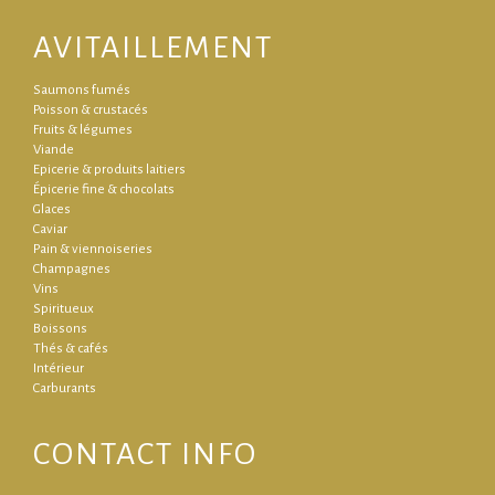
AVITAILLEMENT
Saumons fumés
Poisson & crustacés
Fruits & légumes
Viande
Epicerie & produits laitiers
Épicerie fine & chocolats
Glaces
Caviar
Pain & viennoiseries
Champagnes
Vins
Spiritueux
Boissons
Thés & cafés
Intérieur
Carburants
CONTACT INFO