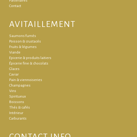
Partenaires
Contact
AVITAILLEMENT
Saumons fumés
Poisson & crustacés
Fruits & légumes
Viande
Epicerie & produits laitiers
Épicerie fine & chocolats
Glaces
Caviar
Pain & viennoiseries
Champagnes
Vins
Spiritueux
Boissons
Thés & cafés
Intérieur
Carburants
CONTACT INFO