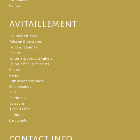
Contact
AVITAILLEMENT
Saumons fumés
Poisson & crustacés
Fruits & légumes
Viande
Epicerie & produits laitiers
Épicerie fine & chocolats
Glaces
Caviar
Pain & viennoiseries
Champagnes
Vins
Spiritueux
Boissons
Thés & cafés
Intérieur
Carburants
CONTACT INFO