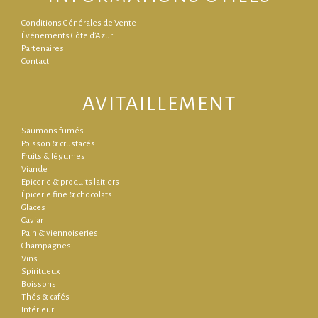
Conditions Générales de Vente
Événements Côte d’Azur
Partenaires
Contact
AVITAILLEMENT
Saumons fumés
Poisson & crustacés
Fruits & légumes
Viande
Epicerie & produits laitiers
Épicerie fine & chocolats
Glaces
Caviar
Pain & viennoiseries
Champagnes
Vins
Spiritueux
Boissons
Thés & cafés
Intérieur